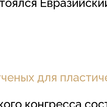
оялся Евразийский 
ченых для пластич
кого конгресса сос