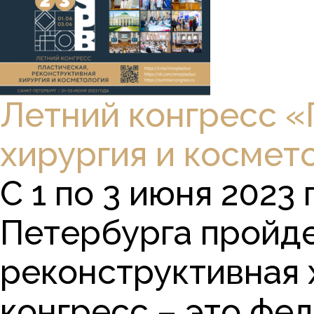
Летний конгресс «
хирургия и космет
С 1 по 3 июня 2023
Петербурга пройде
реконструктивная 
конгресс – это фе