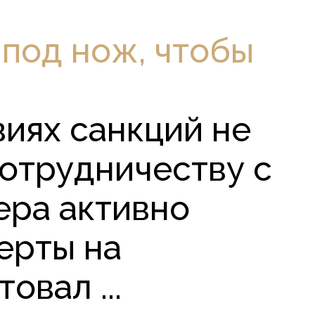
под нож, чтобы
виях санкций не
сотрудничеству с
ера активно
ерты на
овал ...