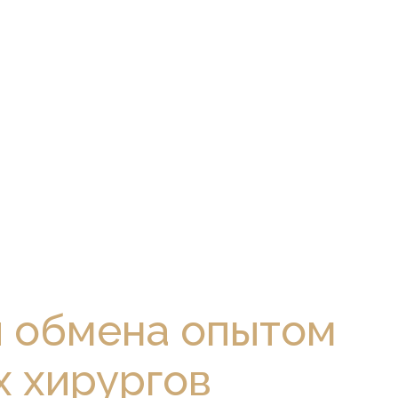
я обмена опытом
х хирургов