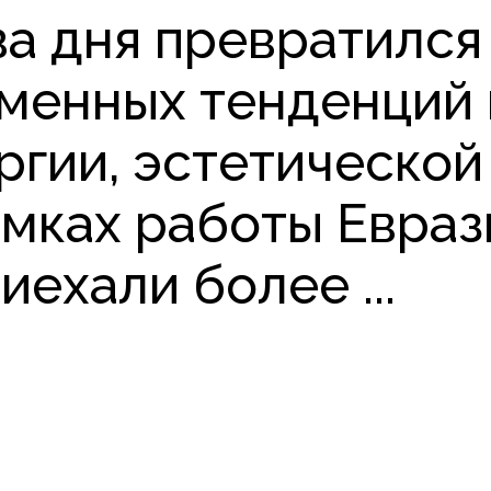
ва дня превратился
енных тенденций и
ргии, эстетической
амках работы Евраз
иехали более ...