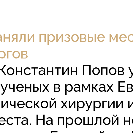
няли призовые мес
ргов
Константин Попов 
ученых в рамках Е
тической хирургии 
еста. На прошлой н