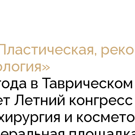
Пластическая, рек
ология»
 года в Таврическо
т Летний конгресс
хирургия и космет
деральная площадк