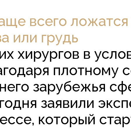
ще всего ложатся 
за или грудь
их хирургов в усло
лагодаря плотному 
него зарубежья сф
годня заявили эксп
ссе, который старт