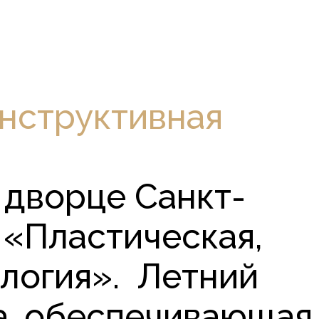
онструктивная
м дворце Санкт-
 «Пластическая,
ология». Летний
а, обеспечивающая