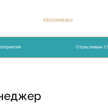
info@moir.pro
оприятия
Отраслевые 
енеджер