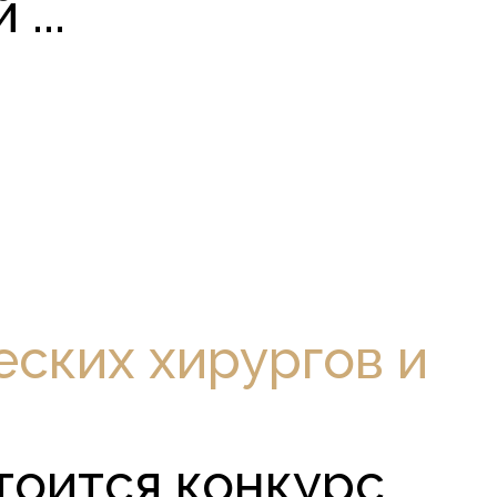
...
еских хирургов и
тоится конкурс