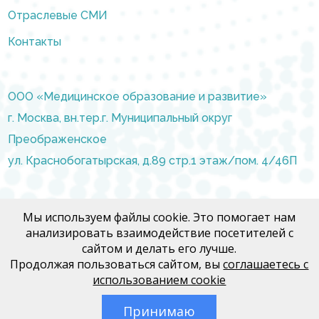
Отраслевые СМИ
Контакты
ООО «Медицинское образование и развитие»
г. Москва, вн.тер.г. Муниципальный округ
Преображенское
ул. Краснобогатырская, д.89 стр.1 этаж/пом. 4/46П
info@moir.pro
Мы используем файлы cookie. Это помогает нам
анализировать взаимодействие посетителей с
сайтом и делать его лучше.
Договор Медфорум
Продолжая пользоваться сайтом, вы
соглашаетесь с
Договор Медконгресс
использованием cookie
Политика конфиденциальности
Принимаю
Политика обработки персональных данных