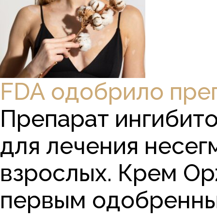
FDA одобрило преп
Препарат ингибито
для лечения несег
взрослых. Крем Opz
первым одобренны