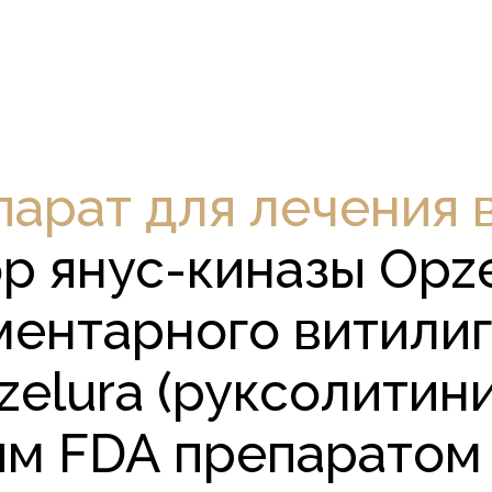
арат для лечения 
р янус-киназы Opz
ментарного витилиг
elura (руксолитини
м FDA препаратом 