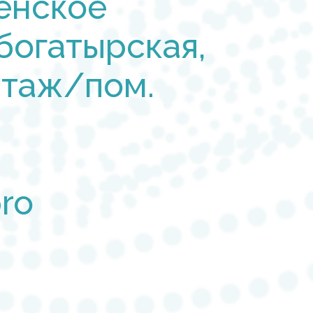
енское
богатырская,
 этаж/пом.
pro