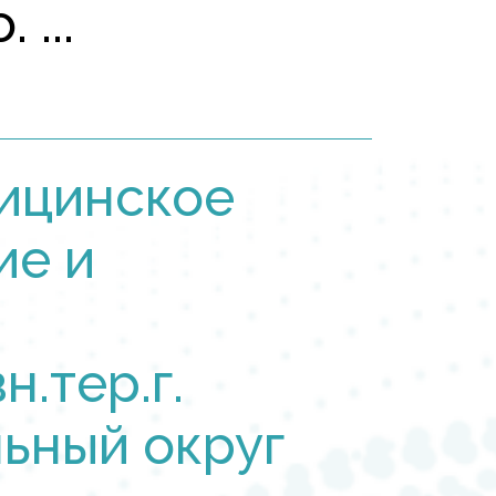
...
ицинское
ие и
н.тер.г.
ьный округ