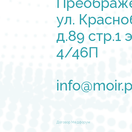
Преображ
ул. Красно
д.89 стр.1
4/46П
info@moir.
Договор Медфорум