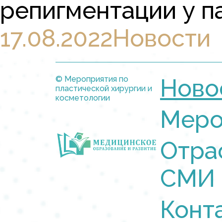
репигментации у пац
17.08.2022
Новости
© Мероприятия по
Ново
пластической хирургии и
косметологии
Меро
Отра
СМИ
Конт