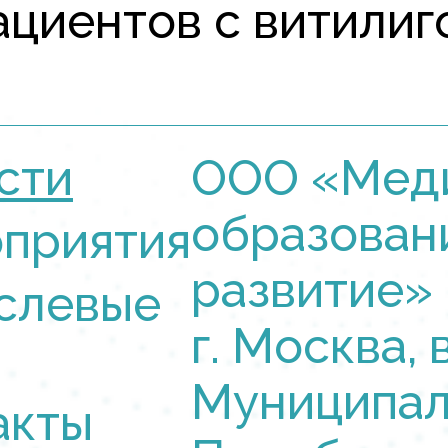
иентов с витилиго. 
сти
ООО «Мед
образован
приятия
развитие»
слевые
г. Москва, в
Муниципал
акты