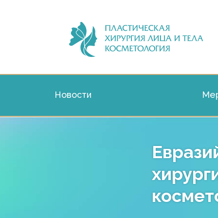
Новости
Мер
Еврази
хирург
космет