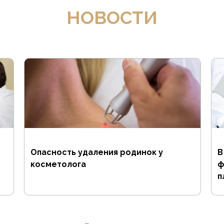
НОВОСТИ
Опасность удаления родинок у
В
косметолога
ф
п