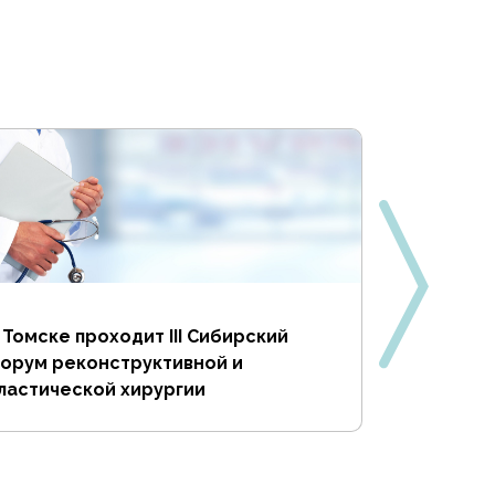
 Томске проходит III Сибирский
Разоблач
орум реконструктивной и
распрост
ластической хирургии
пластичес