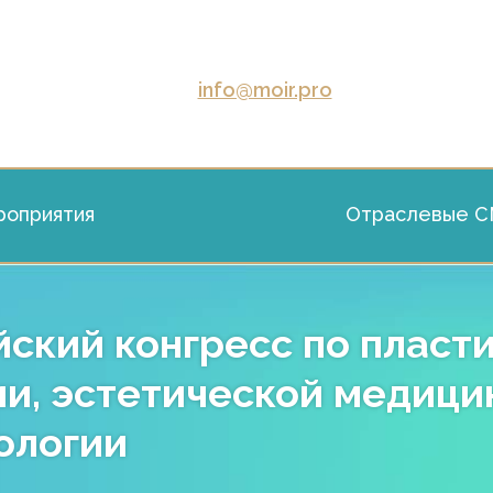
info@moir.pro
оприятия
Отраслевые 
йский конгресс по пласт
ии, эстетической медици
ологии