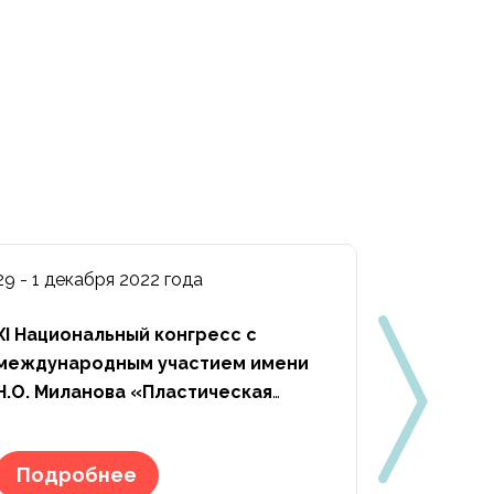
29 - 1 декабря 2022 года
16 - 17 фе
XI Национальный конгресс с
V Юбилей
международным участием имени
эстетиче
Н.О. Миланова «Пластическая
хирургия, эстетическая медицина и
Подро
косметология»
Подробнее