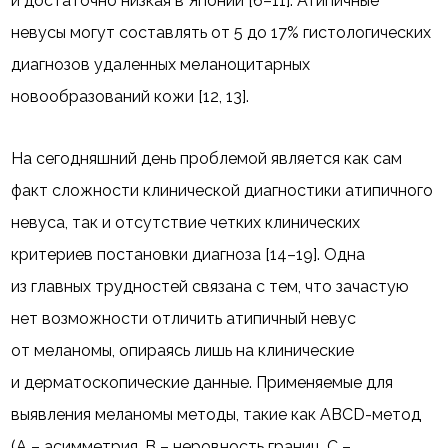
и достаточно низкая в Японии [6–11]. Атипичные
невусы могут составлять от 5 до 17% гистологических
диагнозов удаленных меланоцитарных
новообразований кожи [12, 13].
На сегодняшний день проблемой является как сам
факт сложности клинической диагностики атипичного
невуса, так и отсутствие четких клинических
критериев постановки диагноза [14–19]. Одна
из главных трудностей связана с тем, что зачастую
нет возможности отличить атипичный невус
от меланомы, опираясь лишь на клинические
и дерматоскопические данные. Применяемые для
выявления меланомы методы, такие как ABCD-метод
(А – асимметрия, В – неровность границ, С –