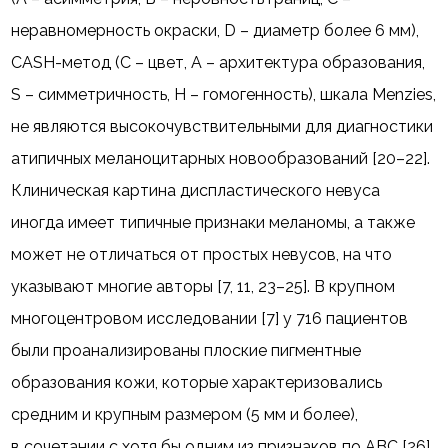
неравномерность окраски, D – диаметр более 6 мм),
CASH-метод (C – цвет, A – архитектура образования,
S – симметричность, H – гомогенность), шкала Menzies,
не являются высокочувствительными для диагностики
атипичных меланоцитарных новообразований [20–22].
Клиническая картина диспластического невуса
иногда имеет типичные признаки меланомы, а также
может не отличаться от простых невусов, на что
указывают многие авторы [7, 11, 23–25]. В крупном
многоцентровом исследовании [7] у 716 пациентов
были проанализированы плоские пигментные
образования кожи, которые характеризовались
средним и крупным размером (5 мм и более),
в сочетании с хотя бы одним из признаков по ABC [26].