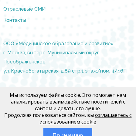
Отраслевые СМИ
Контакты
ООО «Медицинское образование и развитие»
г. Москва, вн.тер.г. Муниципальный округ
Преображенское
ул. Краснобогатырская, д.89 стр.1 этаж/пом. 4/46П
info@moir.pro
Мы используем файлы cookie. Это помогает нам
анализировать взаимодействие посетителей с
сайтом и делать его лучше.
Договор Медфорум
Продолжая пользоваться сайтом, вы
соглашаетесь с
Договор Медконгресс
использованием cookie
Политика конфиденциальности
Принимаю