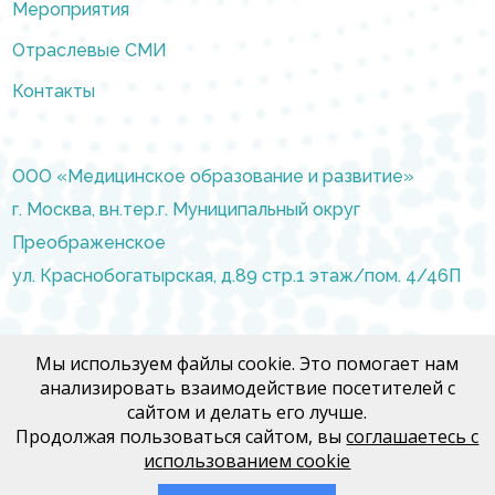
Мероприятия
Отраслевые СМИ
Контакты
ООО «Медицинское образование и развитие»
г. Москва, вн.тер.г. Муниципальный округ
Преображенское
ул. Краснобогатырская, д.89 стр.1 этаж/пом. 4/46П
info@moir.pro
Мы используем файлы cookie. Это помогает нам
анализировать взаимодействие посетителей с
сайтом и делать его лучше.
Договор Медфорум
Продолжая пользоваться сайтом, вы
соглашаетесь с
Договор Медконгресс
использованием cookie
Политика конфиденциальности