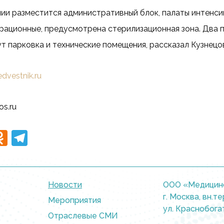
нии разместится административный блок, палаты интенс
ерационные, предусмотрена стерилизационная зона. Два 
т парковка и технические помещения, рассказал Кузнецо
dvestnik.ru
os.ru
tsApp
K
Odnoklassniki
Telegram
Новости
ООО «Медицинс
г. Москва, вн.
Мероприятия
ул. Краснобога
Отраслевые СМИ