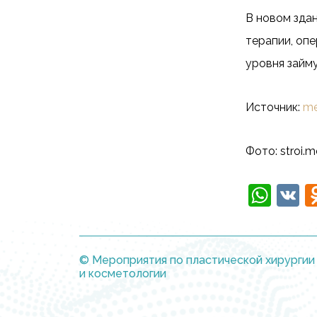
В новом зда
терапии, оп
уровня займу
Источник:
me
Фото: stroi.m
Wha
V
© Мероприятия по пластической хирургии
и косметологии