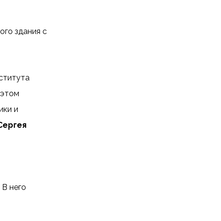
ого здания с
ститута
 этом
ики и
Сергея
В него