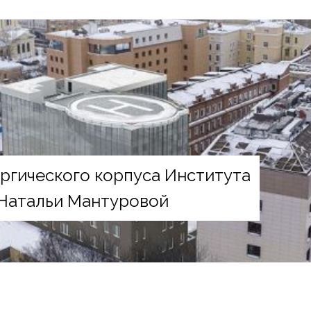
ргического корпуса Института
 Натальи Мантуровой